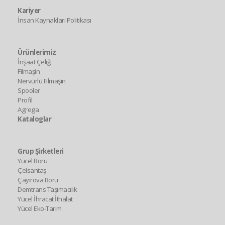
Kariyer
İnsan Kaynakları Politikası
Ürünlerimiz
İnşaat Çeliği
Filmaşin
Nervürlü Filmaşin
Spooler
Profil
Agrega
Kataloglar
Grup Şirketleri
Yücel Boru
Çelsantaş
Çayırova Boru
Demtrans Taşımacılık
Yücel İhracat İthalat
Yücel Eko-Tarım