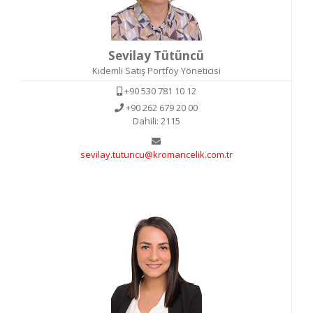
Sevilay Tütüncü
Kıdemli Satış Portföy Yöneticisi
+90 530 781 10 12
+90 262 679 20 00
Dahili: 2115
sevilay.tutuncu@kromancelik.com.tr