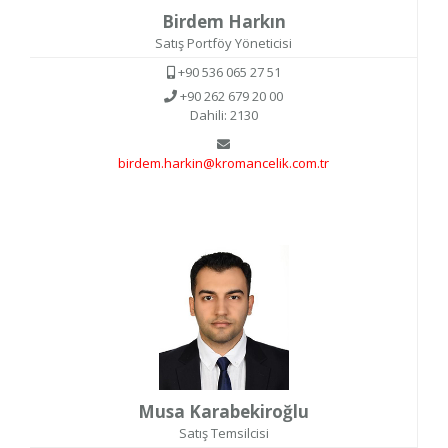
Birdem Harkın
Satış Portföy Yöneticisi
+90 536 065 27 51
+90 262 679 20 00
Dahili: 2130
birdem.harkin@kromancelik.com.tr
Musa Karabekiroğlu
Satış Temsilcisi