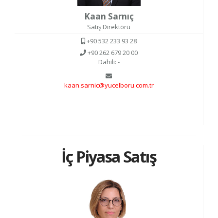
Kaan Sarnıç
Satış Direktörü
+90 532 233 93 28
+90 262 679 20 00
Dahili: -
kaan.sarnic@yucelboru.com.tr
İç Piyasa Satış