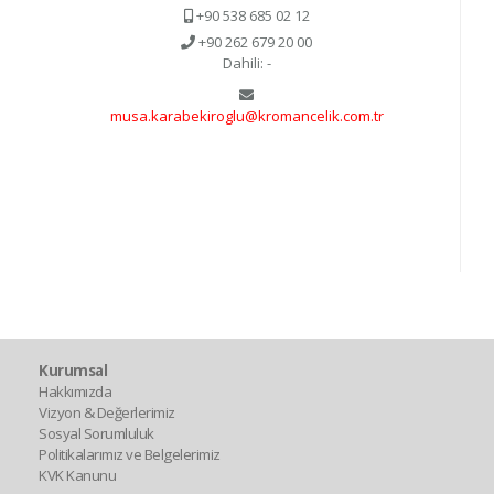
+90 538 685 02 12
+90 262 679 20 00
Dahili: -
musa.karabekiroglu@kromancelik.com.tr
Kurumsal
Hakkımızda
Vizyon & Değerlerimiz
Sosyal Sorumluluk
Politikalarımız ve Belgelerimiz
KVK Kanunu