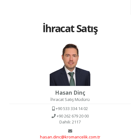
İhracat Satış
Hasan Dinç
İhracat Satış Müdürü
+90 533 334 14 02
+90 262 679 20 00
Dahili: 2117
hasan.dinc@kromancelik.com.tr