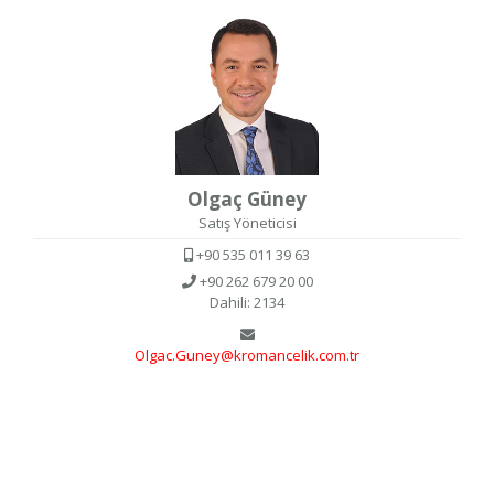
Olgaç Güney
Satış Yöneticisi
+90 535 011 39 63
+90 262 679 20 00
Dahili: 2134
Olgac.Guney@kromancelik.com.tr