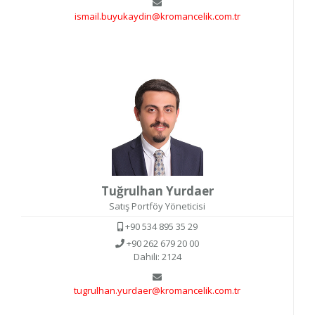
ismail.buyukaydin@kromancelik.com.tr
Tuğrulhan Yurdaer
Satış Portföy Yöneticisi
+90 534 895 35 29
+90 262 679 20 00
Dahili: 2124
tugrulhan.yurdaer@kromancelik.com.tr