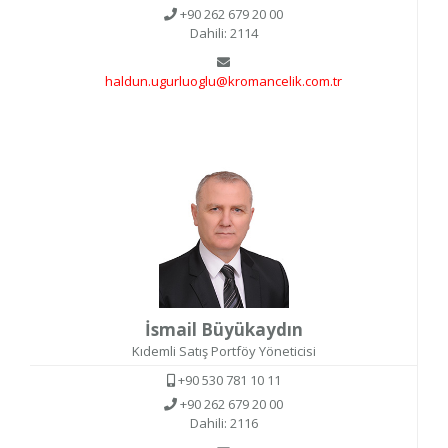
+90 262 679 20 00
Dahili: 2114
haldun.ugurluoglu@kromancelik.com.tr
İsmail Büyükaydın
Kıdemli Satış Portföy Yöneticisi
+90 530 781 10 11
+90 262 679 20 00
Dahili: 2116