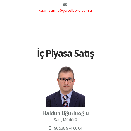
kaan.sarnic@yucelboru.com.tr
İç Piyasa Satış
Haldun Uğurluoğlu
Satış Müdürü
+90 538 974 60 04