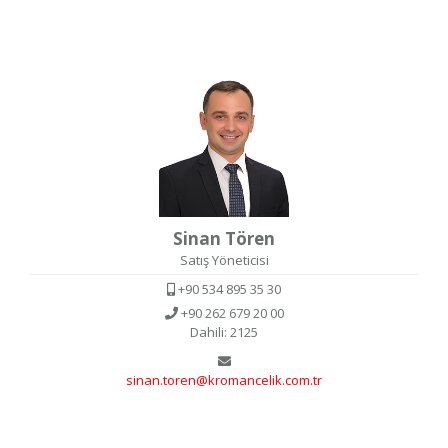
Sinan Tören
Satış Yöneticisi
+90 534 895 35 30
+90 262 679 20 00
Dahili: 2125
sinan.toren@kromancelik.com.tr